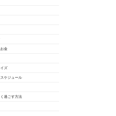
備
のお金
サイズ
涯スケジュール
しく過ごす方法