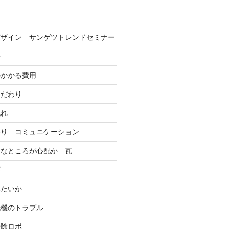
ン
デザイン サンゲツトレンドセミナー
訣
のかかる費用
こだわり
流れ
わり コミュニケーション
んなところが心配か 瓦
塀
みたいか
洗機のトラブル
掃除ロボ