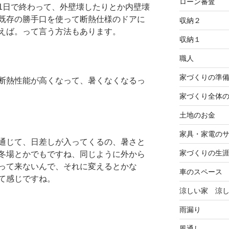
ローン審査
1日で終わって、外壁壊したりとか内壁壊
既存の勝手口を使って断熱仕様のドアに
収納２
えば。って言う方法もあります。
収納１
職人
家づくりの準
断熱性能が高くなって、暑くなくなるっ
家づくり全体
土地のお金
家具・家電の
通じて、日差しが入ってくるの、暑さと
家づくりの生
冬場とかでもですね、同じように外から
って来ないんで、それに変えるとかな
車のスペース
て感じですね。
涼しい家 涼
雨漏り
風通し