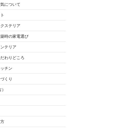
湿気について
ット
エクステリア
新築時の家電選び
インテリア
こだわりどころ
キッチン
家づくり
古）
び方