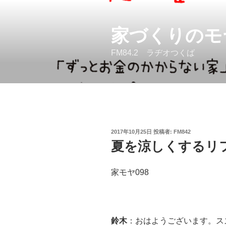
コ
ン
家づくりのモ
テ
ン
FM84.2 ラヂオつくば
ツ
へ
ス
キ
ッ
プ
投
2017年10月25日
投稿者:
FM842
稿
夏を涼しくするリ
日:
家モヤ098
鈴木
：おはようございます。ス