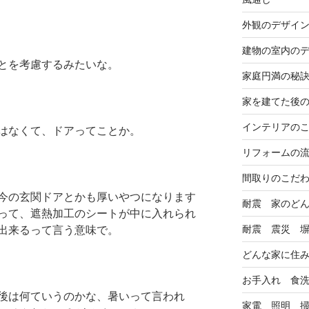
外観のデザイ
建物の室内の
とを考慮するみたいな。
家庭円満の秘
家を建てた後
インテリアの
はなくて、ドアってことか。
リフォームの
間取りのこだ
今の玄関ドアとかも厚いやつになります
耐震 家のど
って、遮熱加工のシートが中に入れられ
耐震 震災 
出来るって言う意味で。
どんな家に住
お手入れ 食
後は何ていうのかな、暑いって言われ
家電 照明 