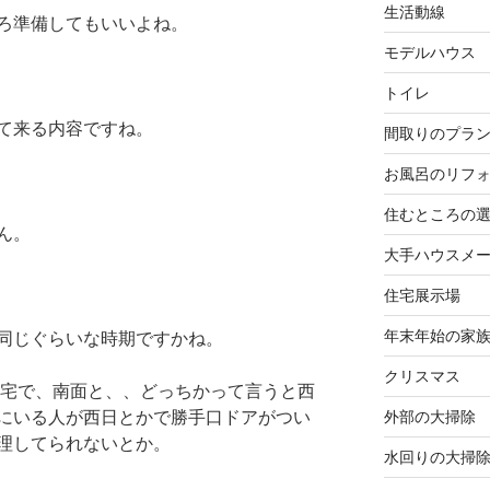
生活動線
ろ準備してもいいよね。
モデルハウス
トイレ
て来る内容ですね。
間取りのプラ
お風呂のリフ
住むところの
ん。
大手ハウスメ
住宅展示場
年末年始の家
同じぐらいな時期ですかね。
クリスマス
お宅で、南面と、、どっちかって言うと西
外部の大掃除
にいる人が西日とかで勝手口ドアがつい
理してられないとか。
水回りの大掃