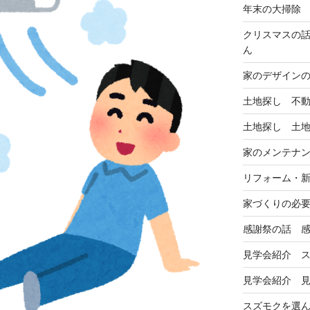
年末の大掃除
クリスマスの
ん
家のデザイン
土地探し 不
土地探し 土
家のメンテナ
リフォーム・
家づくりの必
感謝祭の話 
見学会紹介 
見学会紹介 
スズモクを選