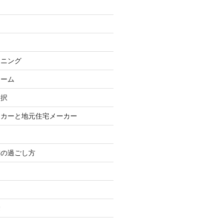
ンニング
ォーム
選択
ーカーと地元住宅メーカー
族の過ごし方
除