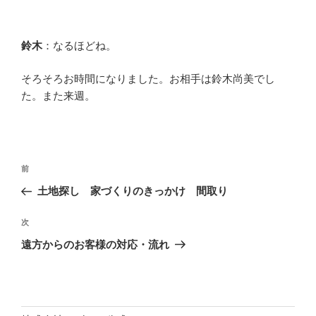
鈴木
：なるほどね。
そろそろお時間になりました。お相手は鈴木尚美でし
た。また来週。
投
過
前
稿
去
土地探し 家づくりのきっかけ 間取り
ナ
の
ビ
投
次
次
稿
ゲ
の
遠方からのお客様の対応・流れ
投
ー
稿
シ
ョ