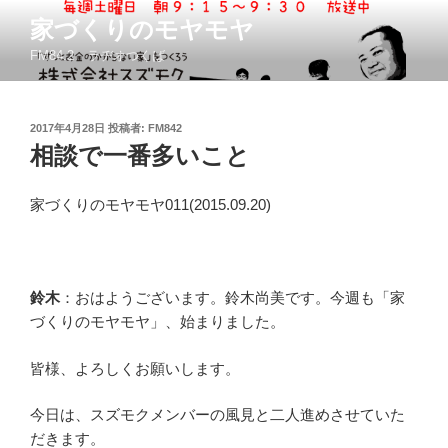
コ
家づくりのモヤモヤ
ン
FM84.2 ラヂオつくば
テ
ン
ツ
投
2017年4月28日
投稿者:
FM842
へ
稿
相談で一番多いこと
ス
日:
キ
ッ
家づくりのモヤモヤ011(2015.09.20)
プ
鈴木
：おはようございます。鈴木尚美です。今週も「家
づくりのモヤモヤ」、始まりました。
皆様、よろしくお願いします。
今日は、スズモクメンバーの風見と二人進めさせていた
だきます。